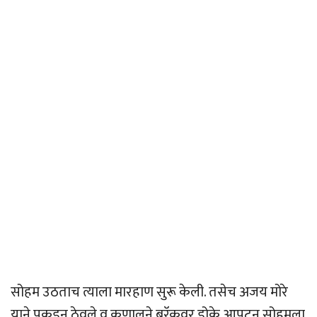
सोहम उठताच त्याला मारहाण सुरू केली. तसेच अजय मोरे
याने पकडून ठेवले व कुणालने बरॅकवर डोके आपटून सोहमला