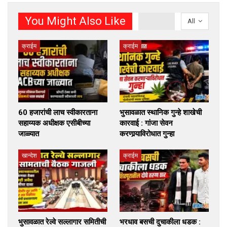
You Might Also Like
All
क्राईम
क्राईम
60 हजारांची लाच स्वीकारताना
भुसावळात स्थानिक गुन्हे शाखेची
सहाय्यक अधीक्षक एसीबीच्या
कारवाई : गांजा सेवन
जाळ्यात
करणार्‍याविरोधात गुन्हा
खान्देश
क्राईम
भुसावळात रेल्वे सल्लागार समितीची
भरधाव बसची दुचाकीला धडक :