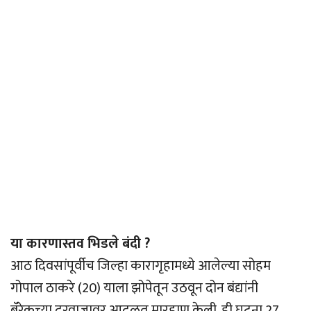
या कारणास्तव भिडले बंदी ?
आठ दिवसांपूर्वीच जिल्हा कारागृहामध्ये आलेल्या सोहम
गोपाल ठाकरे (20) याला झोपेतून उठवून दोन बंद्यांनी
बॅरेकच्या दरवाजावर आदळत मारहाण केली. ही घटना 27