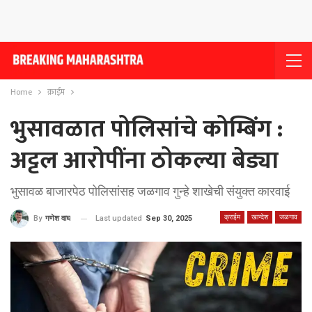
Home
क्राईम
भुसावळात पोलिसांचे कोम्बिंग :
अट्टल आरोपींना ठोकल्या बेड्या
भुसावळ बाजारपेठ पोलिसांसह जळगाव गुन्हे शाखेची संयुक्त कारवाई
क्राईम
खान्देश
जळगाव
Last updated
Sep 30, 2025
By
गणेश वाघ