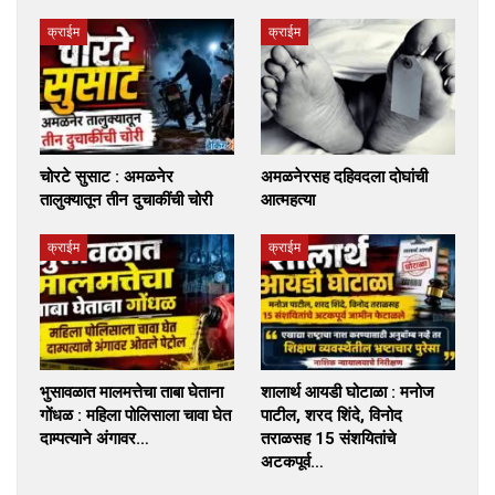
क्राईम
क्राईम
चोरटे सुसाट : अमळनेर
अमळनेरसह दहिवदला दोघांची
तालुक्यातून तीन दुचाकींची चोरी
आत्महत्या
क्राईम
क्राईम
भुसावळात मालमत्तेचा ताबा घेताना
शालार्थ आयडी घोटाळा : मनोज
गोंधळ : महिला पोलिसाला चावा घेत
पाटील, शरद शिंदे, विनोद
दाम्पत्याने अंगावर…
तराळसह 15 संशयितांचे
अटकपूर्व…