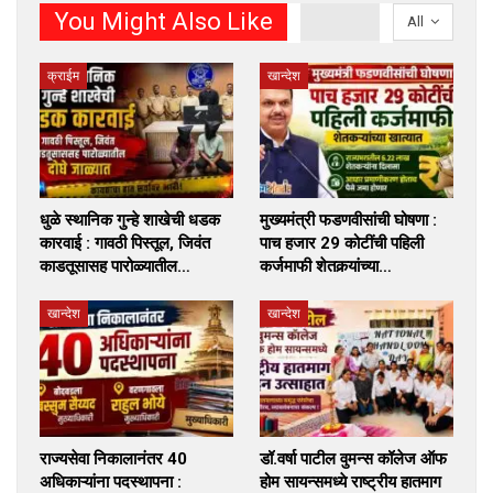
You Might Also Like
All
क्राईम
खान्देश
धुळे स्थानिक गुन्हे शाखेची धडक
मुख्यमंत्री फडणवीसांची घोषणा :
कारवाई : गावठी पिस्तूल, जिवंत
पाच हजार 29 कोटींची पहिली
काडतूसासह पारोळ्यातील…
कर्जमाफी शेतकर्‍यांच्या…
खान्देश
खान्देश
राज्यसेवा निकालानंतर 40
डॉ.वर्षा पाटील वुमन्स कॉलेज ऑफ
अधिकाऱ्यांना पदस्थापना :
होम सायन्समध्ये राष्ट्रीय हातमाग