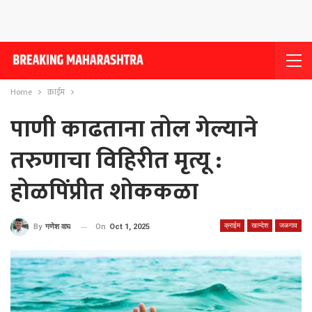
Home
क्राईम
पाणी काढताना तोल गेल्याने
तरुणाचा विहिरीत मृत्यू :
होळपिंप्रीत शोककळा
क्राईम
खान्देश
जळगाव
On
Oct 1, 2025
By
गणेश वाघ