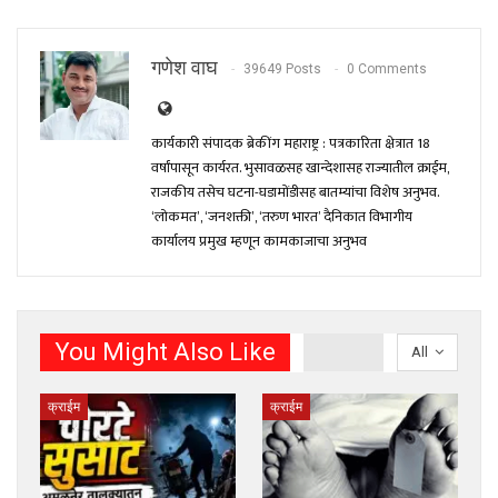
गणेश वाघ
39649 Posts
0 Comments
कार्यकारी संपादक ब्रेकींग महाराष्ट्र : पत्रकारिता क्षेत्रात 18
वर्षांपासून कार्यरत. भुसावळसह खान्देशासह राज्यातील क्राईम,
राजकीय तसेच घटना-घडामोंडीसह बातम्यांचा विशेष अनुभव.
‘लोकमत’, ‘जनशक्ती’, ‘तरुण भारत’ दैनिकात विभागीय
कार्यालय प्रमुख म्हणून कामकाजाचा अनुभव
You Might Also Like
All
क्राईम
क्राईम