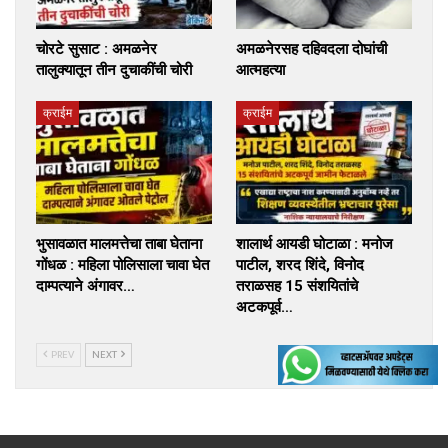
चोरटे सुसाट : अमळनेर
अमळनेरसह दहिवदला दोघांची
तालुक्यातून तीन दुचाकींची चोरी
आत्महत्या
क्राईम
क्राईम
भुसावळात मालमत्तेचा ताबा घेताना
शालार्थ आयडी घोटाळा : मनोज
गोंधळ : महिला पोलिसाला चावा घेत
पाटील, शरद शिंदे, विनोद
दाम्पत्याने अंगावर…
तराळसह 15 संशयितांचे
अटकपूर्व…
PREV
NEXT