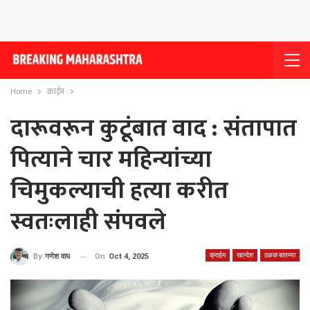
Home
क्राईम
दारूवरून कुटूंबात वाद : संतापात
पित्याने चार महिन्यांच्या
चिमुकल्याची हत्या करीत
स्वतःलाही संपवले
क्राईम
खान्देश
ठळक बातम्या
On
Oct 4, 2025
By
गणेश वाघ