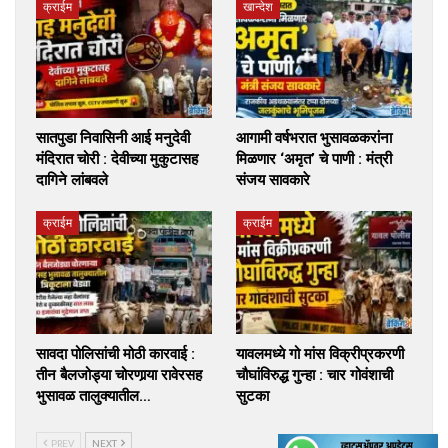
क्राईम
खान्देश
सातपुडा निवासिनी आई मनुदेवी
आगामी वर्षभरात भुसावळकरांना
मंदिरात चोरी : देवीच्या मुकुटासह
मिळणार ‘अमृत’ चे पाणी : मंत्री
दागिने लांबवले
संजय सावकारे
क्राईम
क्राईम
सावदा पोलिसांची मोठी कारवाई :
यावलमध्ये गो मांस विक्रीप्रकरणी
तीन बैलजोड्या चोरणार्‍या रावेरसह
चौघांविरुद्ध गुन्हा : चार गोवंशाची
भुसावळ तालुक्यातील…
सुटका
PREV
NEXT