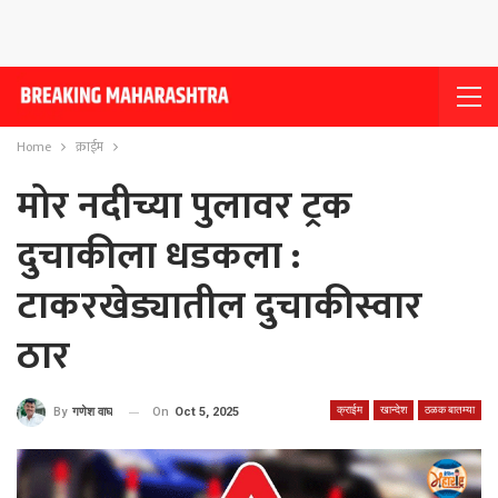
Home
क्राईम
मोर नदीच्या पुलावर ट्रक
दुचाकीला धडकला :
टाकरखेड्यातील दुचाकीस्वार
ठार
क्राईम
खान्देश
ठळक बातम्या
On
Oct 5, 2025
By
गणेश वाघ