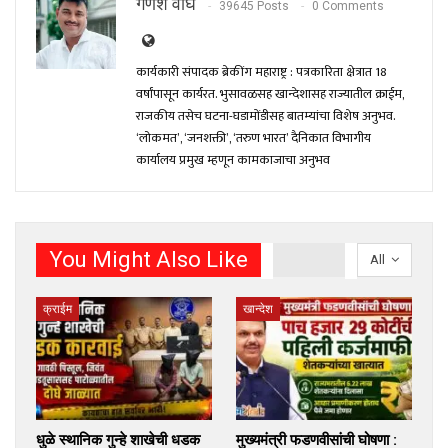
गणेश वाघ
39645 Posts
0 Comments
कार्यकारी संपादक ब्रेकींग महाराष्ट्र : पत्रकारिता क्षेत्रात 18
वर्षांपासून कार्यरत. भुसावळसह खान्देशासह राज्यातील क्राईम,
राजकीय तसेच घटना-घडामोंडीसह बातम्यांचा विशेष अनुभव.
‘लोकमत’, ‘जनशक्ती’, ‘तरुण भारत’ दैनिकात विभागीय
कार्यालय प्रमुख म्हणून कामकाजाचा अनुभव
You Might Also Like
All
क्राईम
खान्देश
धुळे स्थानिक गुन्हे शाखेची धडक
मुख्यमंत्री फडणवीसांची घोषणा :