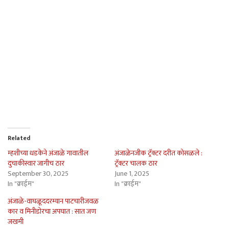
Related
म्हशीच्या धडकेने अंजाळे गावातील
अंजाळेनजीक ट्रॅक्टर दरीत कोसळले :
दुचाकीस्वार जागीच ठार
ट्रॅक्टर चालक ठार
September 30, 2025
June 1, 2025
In "क्राईम"
In "क्राईम"
अंजाळे-वाघळूददरम्यान पाटचारीजवळ
कार व मिनीडोरचा अपघात : सात जण
जखमी