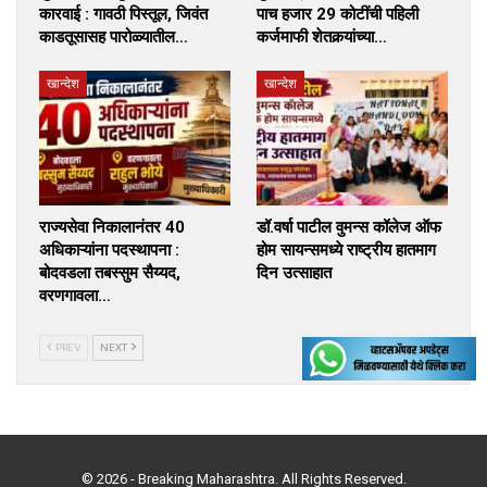
कारवाई : गावठी पिस्तूल, जिवंत
पाच हजार 29 कोटींची पहिली
काडतूसासह पारोळ्यातील…
कर्जमाफी शेतकर्‍यांच्या…
खान्देश
खान्देश
राज्यसेवा निकालानंतर 40
डॉ.वर्षा पाटील वुमन्स कॉलेज ऑफ
अधिकाऱ्यांना पदस्थापना :
होम सायन्समध्ये राष्ट्रीय हातमाग
बोदवडला तबस्सुम सैय्यद,
दिन उत्साहात
वरणगावला…
PREV
NEXT
© 2026 - Breaking Maharashtra. All Rights Reserved.