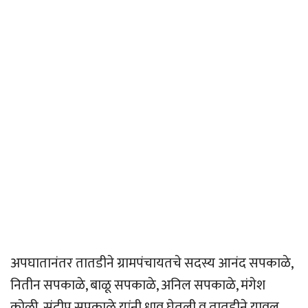
अपघातानंतर तातडीने ग्रामपंचायतचे सदस्य आनंद सपकाळे,
नितीन सपकाळे, बाळू सपकाळे, अनिल सपकाळे, मंगेश
कोळी, संदीप सपकाळे यांनी धाव घेतली व तातडीने यावल