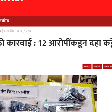
जकीय
्टे व 24 जिवंत काडतूस जप्त
कारवाई : 12 आरोपींकडून दहा कट्ट
खान्देश
जळगाव
ठळक बात