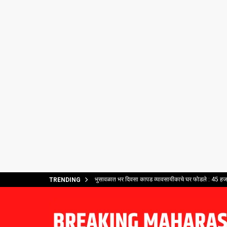
भुसावळात भर दिवसा कापड व्यावसायीकाचे घर फोडले : 45 हजार
TRENDING