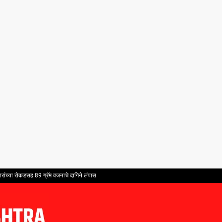
ांच्या रोकडसह 89 ग्रॅम वजनाचे दागिने लंपास