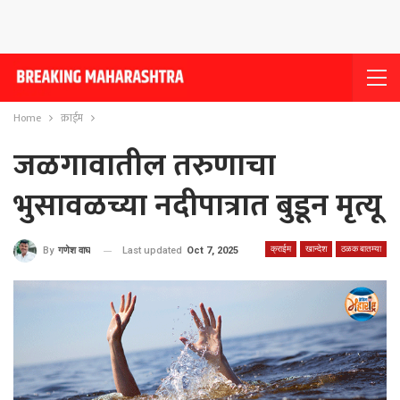
Home
क्राईम
जळगावातील तरुणाचा
भुसावळच्या नदीपात्रात बुडून मृत्यू
क्राईम
खान्देश
ठळक बातम्या
Last updated
Oct 7, 2025
By
गणेश वाघ