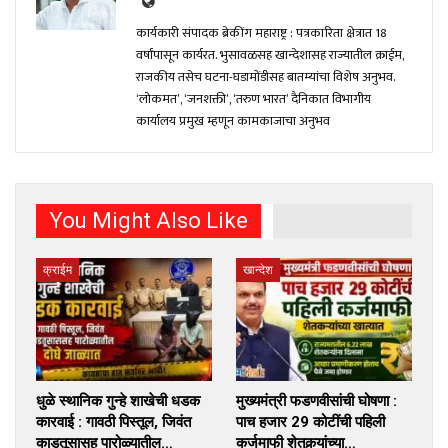
कार्यकारी संपादक ब्रेकींग महाराष्ट्र : पत्रकारिता क्षेत्रात 18
वर्षांपासून कार्यरत. भुसावळसह खान्देशासह राज्यातील क्राईम,
राजकीय तसेच घटना-घडामोंडीसह बातम्यांचा विशेष अनुभव.
‘लोकमत’, ‘जनशक्ती’, ‘तरुण भारत’ दैनिकात विभागीय
कार्यालय प्रमुख म्हणून कामकाजाचा अनुभव
You Might Also Like
क्राईम
खान्देश
धुळे स्थानिक गुन्हे शाखेची धडक
मुख्यमंत्री फडणवीसांची घोषणा :
कारवाई : गावठी पिस्तूल, जिवंत
पाच हजार 29 कोटींची पहिली
काडतूसासह पारोळ्यातील…
कर्जमाफी शेतकर्‍यांच्या…