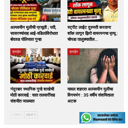
अल्पवयीन मुलीची प्रसूती ; पती,
स्ट्रीट लाईट दुरुस्ती करताना
सासरच्यांसह आई-वडिलांविरोधात
शॉक लागून झिरो वायरमनचा मृत्यू :
बोदवड पोलिसात गुन्हा
चोपडा तालुक्यातील…
क्राईम
क्राईम
नंदुरबार स्थानिक गुन्हे शाखेची
यावल शहरात अल्पवयीन मुलीचा
मोठी कारवाई : सात तलवारींसह
विनयभंग : 35 वर्षीय संशयिताला
संशयीत जाळ्यात
अटक
PREV
NEXT