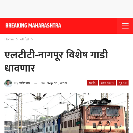
Home
खान्देश
एलटीटी-नागपूर विशेष गाडी
धावणार
खान्देश
ठळक बातम्या
भुसावळ
On
Sep 11, 2019
By
गणेश वाघ