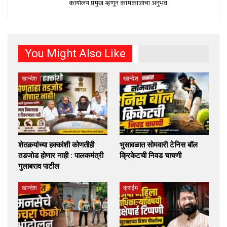
कार्यालय प्रमुख म्हणून कामकाजाचा अनुभव
You Might Also Like
खान्देश
खान्देश
शेतकर्‍यांच्या हक्कांशी कोणतीही
भुसावळात सोमवारी टेनिस बॉल
तडजोड होणार नाही : पालकमंत्री
क्रिकेटची निवड चाचणी
गुलाबराव पाटील
खान्देश
क्राईम