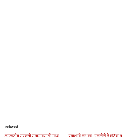
Related
जनजातीय संस्कृती समागमासाठी मध्य
प्रवाशांनो लक्ष द्या : एलटीटी ते हटिया व