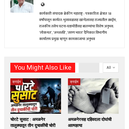
कार्यकारी संपादक ब्रेकींग महाराष्ट्र : पत्रकारिता क्षेत्रात 18
वर्षांपासून कार्यरत. भुसावळसह खान्देशासह राज्यातील क्राईम,
राजकीय तसेच घटना-घडामोंडीसह बातम्यांचा विशेष अनुभव.
‘लोकमत’, ‘जनशक्ती’, ‘तरुण भारत’ दैनिकात विभागीय
कार्यालय प्रमुख म्हणून कामकाजाचा अनुभव
You Might Also Like
All
क्राईम
क्राईम
चोरटे सुसाट : अमळनेर
अमळनेरसह दहिवदला दोघांची
तालुक्यातून तीन दुचाकींची चोरी
आत्महत्या