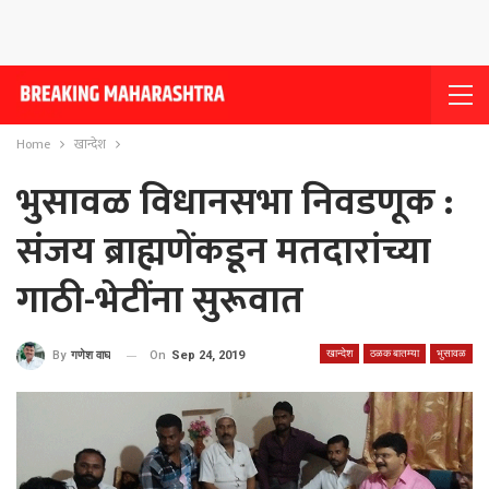
Home
खान्देश
भुसावळ विधानसभा निवडणूक :
संजय ब्राह्मणेंकडून मतदारांच्या
गाठी-भेटींना सुरूवात
खान्देश
ठळक बातम्या
भुसावळ
On
Sep 24, 2019
By
गणेश वाघ