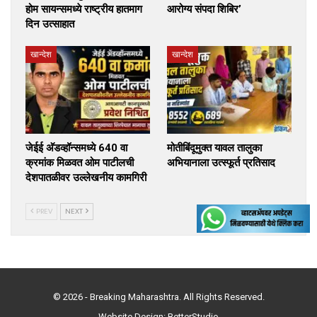
होम सायन्समध्ये राष्ट्रीय हातमाग
आरोग्य संपदा शिबिर’
दिन उत्साहात
खान्देश
खान्देश
जेईई अ‍ॅडव्हॉन्समध्ये 640 वा
मोतीबिंदूमुक्त यावल तालुका
क्रमांक मिळवत ओम पाटीलची
अभियानाला उत्स्फूर्त प्रतिसाद
देशपातळीवर उल्लेखनीय कामगिरी
PREV
NEXT
© 2026 - Breaking Maharashtra. All Rights Reserved.
Website Design:
BetterStudio