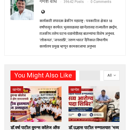
गणेश वाघ
39642 Posts
0 Comments
कार्यकारी संपादक ब्रेकींग महाराष्ट्र : पत्रकारिता क्षेत्रात 18
वर्षांपासून कार्यरत. भुसावळसह खान्देशासह राज्यातील क्राईम,
राजकीय तसेच घटना-घडामोंडीसह बातम्यांचा विशेष अनुभव.
‘लोकमत’, ‘जनशक्ती’, ‘तरुण भारत’ दैनिकात विभागीय
कार्यालय प्रमुख म्हणून कामकाजाचा अनुभव
You Might Also Like
All
खान्देश
खान्देश
डॉ.वर्षा पाटील वुमन्स कॉलेज ऑफ
डॉ.उल्हास पाटील रुग्णालयात ‘भव्य