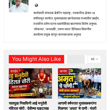
कार्यकारी संपादक ब्रेकींग महाराष्ट्र : पत्रकारिता क्षेत्रात 18
वर्षांपासून कार्यरत. भुसावळसह खान्देशासह राज्यातील क्राईम,
राजकीय तसेच घटना-घडामोंडीसह बातम्यांचा विशेष अनुभव.
‘लोकमत’, ‘जनशक्ती’, ‘तरुण भारत’ दैनिकात विभागीय
कार्यालय प्रमुख म्हणून कामकाजाचा अनुभव
You Might Also Like
All
क्राईम
खान्देश
सातपुडा निवासिनी आई मनुदेवी
आगामी वर्षभरात भुसावळकरांना
मंदिरात चोरी : देवीच्या मुकुटासह
मिळणार ‘अमृत’ चे पाणी : मंत्री