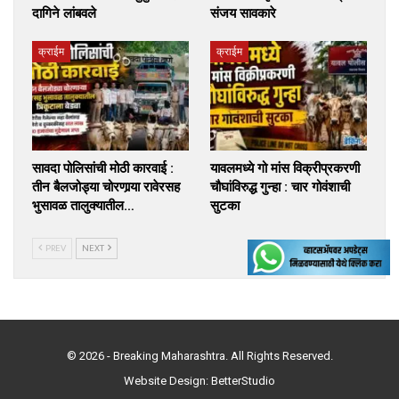
दागिने लांबवले
संजय सावकारे
क्राईम
क्राईम
सावदा पोलिसांची मोठी कारवाई :
यावलमध्ये गो मांस विक्रीप्रकरणी
तीन बैलजोड्या चोरणार्‍या रावेरसह
चौघांविरुद्ध गुन्हा : चार गोवंशाची
भुसावळ तालुक्यातील…
सुटका
PREV
NEXT
© 2026 - Breaking Maharashtra. All Rights Reserved.
Website Design:
BetterStudio