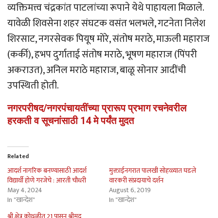
व्यक्तिमत्त्व चंद्रकांत पाटलांच्या रूपाने येथे पाहायला मिळाले.
यावेळी शिवसेना शहर संघटक वसंत भलभले, गटनेता निलेश
शिरसाट, नगरसेवक पियूष मोरे, संतोष मराठे, माऊली महाराज
(कर्की), हभप दुर्गाताई संतोष मराठे, भूषण महाराज (पिंपरी
अकराउत), अनिल मराठे महाराज, बाळू सोनार आदींची
उपस्थिती होती.
नगरपरीषद/नगरपंचायतींच्या प्रारूप प्रभाग रचनेवरील
हरकती व सूचनांसाठी 14 मे पर्यंत मुदत
Related
आदर्श नागरिक बनण्यासाठी आदर्श
मुक्ताईनगरात पालखी सोहळ्यात घडले
विद्यार्थी होणे गरजेचे : आरती चौधरी
वारकरी संप्रदायाचे दर्शन
May 4, 2024
August 6, 2019
In "खान्देश"
In "खान्देश"
श्री क्षेत्र कोथळीत 21 पासून श्रीमद्