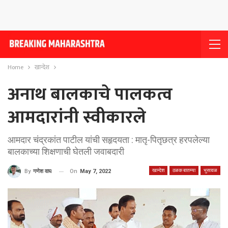
Home
खान्देश
अनाथ बालकाचे पालकत्व
आमदारांनी स्वीकारले
आमदार चंद्रकांत पाटील यांची सहृदयता : मातृ-पितृछत्र हरपलेल्या
बालकाच्या शिक्षणाची घेतली जवाबदारी
खान्देश
ठळक बातम्या
भुसावळ
On
May 7, 2022
By
गणेश वाघ