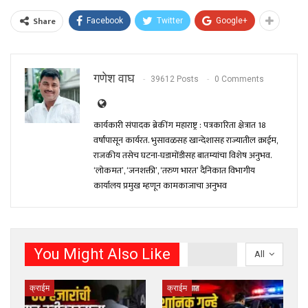
Share
Facebook
Twitter
Google+
गणेश वाघ
39612 Posts
0 Comments
कार्यकारी संपादक ब्रेकींग महाराष्ट्र : पत्रकारिता क्षेत्रात 18
वर्षांपासून कार्यरत. भुसावळसह खान्देशासह राज्यातील क्राईम,
राजकीय तसेच घटना-घडामोंडीसह बातम्यांचा विशेष अनुभव.
‘लोकमत’, ‘जनशक्ती’, ‘तरुण भारत’ दैनिकात विभागीय
कार्यालय प्रमुख म्हणून कामकाजाचा अनुभव
You Might Also Like
All
क्राईम
क्राईम