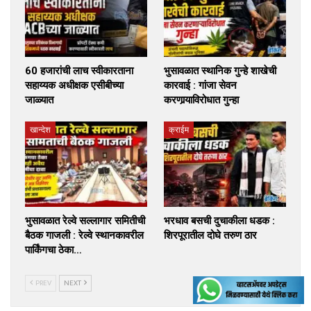
60 हजारांची लाच स्वीकारताना
भुसावळात स्थानिक गुन्हे शाखेची
सहाय्यक अधीक्षक एसीबीच्या
कारवाई : गांजा सेवन
जाळ्यात
करणार्‍याविरोधात गुन्हा
खान्देश
क्राईम
भुसावळात रेल्वे सल्लागार समितीची
भरधाव बसची दुचाकीला धडक :
बैठक गाजली : रेल्वे स्थानकावरील
शिरपूरातील दोघे तरुण ठार
पार्किंगचा ठेका…
PREV
NEXT