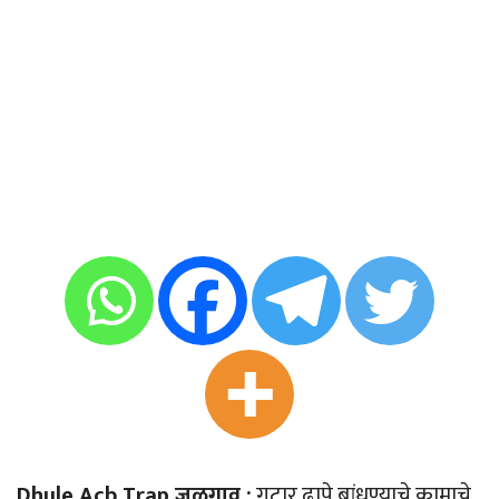
Dhule Acb Trap जळगाव :
गटार ढापे बांधण्याचे कामाचे