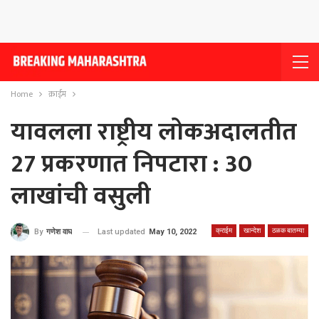
Home
क्राईम
यावलला राष्ट्रीय लोकअदालतीत
27 प्रकरणात निपटारा : 30
लाखांची वसुली
क्राईम
खान्देश
ठळक बातम्या
Last updated
May 10, 2022
By
गणेश वाघ