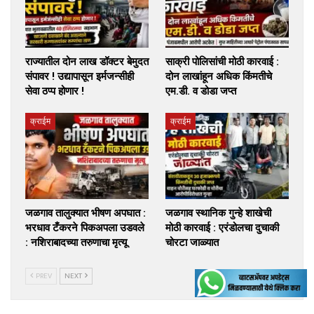
राज्यातील दोन लाख डॉक्टर बेमुदत
साक्री पोलिसांची मोठी कारवाई :
संपावर ! उद्यापासून इर्मजन्सीही
दोन लाखांहून अधिक किंमतीचे
सेवा ठप्प होणार !
एम.डी. व डोडा जप्त
क्राईम
क्राईम
जळगाव तालुक्यात भीषण अपघात :
जळगाव स्थानिक गुन्हे शाखेची
भरधाव टँकरने पिकअपला उडवले
मोठी कारवाई : एरंडोलचा दुचाकी
: नशिराबादच्या तरुणाचा मृत्यू
चोरटा जाळ्यात
PREV
NEXT