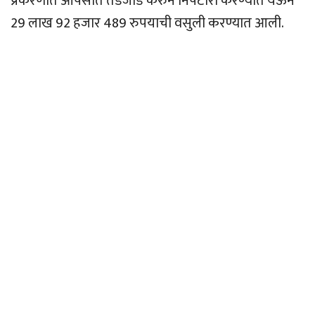
प्रकरणात आपसात तडजोड करुन निपटारा करण्यात येऊन
29 लाख 92 हजार 489 रुपयाची वसुली करण्यात आली.