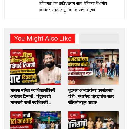
‘लोकमत’, ‘जनशक्ती’, ‘तरुण भारत’ दैनिकात विभागीय
कार्यालय प्रमुख म्हणून कामकाजाचा अनुभव
You Might Also Like
क्राईम
क्राईम
भाजपा महिला पदाधिकार्‍यांविषयी
धुळ्यात आमदारांच्या कार्यालयात
आक्षेपार्ह टिप्पणी : नंदुरबारचे
चोरी : स्थानिक चोरट्यांना शहर
भाजपाचे माजी पदाधिकारी…
पोलिसांकडून अटक
क्राईम
क्राईम