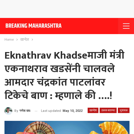
Home
खान्देश
Eknathrav Khadseमाजी मंत्री
एकनाथराव खडसेंनी चालवले
आमदार चंद्रकांत पाटलांवर
टिकेचे बाण : म्हणाले की ….!
खान्देश
ठळक बातम्या
भुसावळ
Last updated
May 10, 2022
By
गणेश वाघ