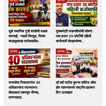
क्राईम
खान्देश
धुळे स्थानिक गुन्हे शाखेची धडक
मुख्यमंत्री फडणवीसांची घोषणा :
कारवाई : गावठी पिस्तूल, जिवंत
पाच हजार 29 कोटींची पहिली
काडतूसासह पारोळ्यातील…
कर्जमाफी शेतकर्‍यांच्या…
खान्देश
खान्देश
राज्यसेवा निकालानंतर 40
डॉ.वर्षा पाटील वुमन्स कॉलेज ऑफ
अधिकाऱ्यांना पदस्थापना :
होम सायन्समध्ये राष्ट्रीय हातमाग
बोदवडला तबस्सुम सैय्यद,
दिन उत्साहात
वरणगावला…