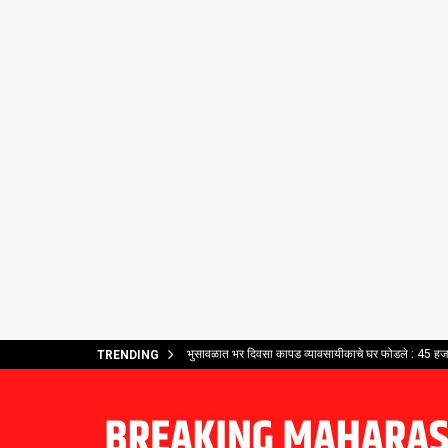
भुसावळात भर दिवसा कापड व्यावसायीकाचे घर फोडले : 45 हजार
TRENDING