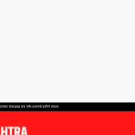
ांच्या रोकडसह 89 ग्रॅम वजनाचे दागिने लंपास