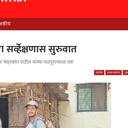
जकीय
 सर्व्हेक्षणास सुरुवात
चंद्रकांत पाटील यांच्या पाठपुराव्याला यश
खान्देश
ठळक बातम्या
भु