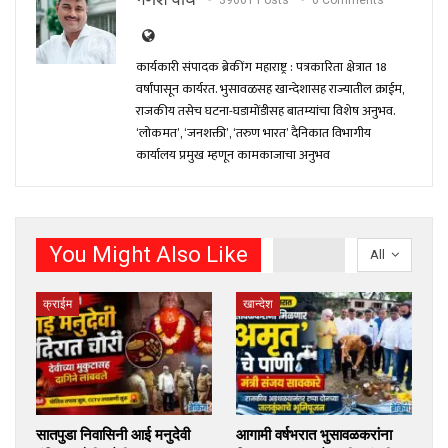
39661 Posts
0 Comments
कार्यकारी संपादक ब्रेकींग महाराष्ट्र : पत्रकारिता क्षेत्रात 18
वर्षांपासून कार्यरत. भुसावळसह खान्देशासह राज्यातील क्राईम,
राजकीय तसेच घटना-घडामोंडीसह बातम्यांचा विशेष अनुभव.
‘लोकमत’, ‘जनशक्ती’, ‘तरुण भारत’ दैनिकात विभागीय
कार्यालय प्रमुख म्हणून कामकाजाचा अनुभव
You Might Also Like
All
क्राईम
खान्देश
सातपुडा निवासिनी आई मनुदेवी
आगामी वर्षभरात भुसावळकरांना