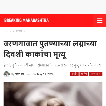
Home
क्राईम
वरणगावात पुतण्याच्या लग्नाच्या
दिवशी काकांचा मृत्यू
हळदीमुळे सकाळी लग्न, संध्याकाळी अंत्यसंस्कार : कुटुंबावर शोककळा
क्राईम
खान्देश
ठळक बातम्या
On
May 11, 2022
By
गणेश वाघ