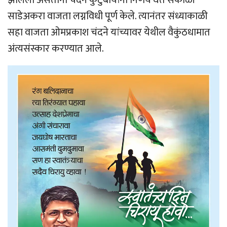
झालेला असताना चंदने कुटुंबीयांनी निर्णय घेत सकाळी
साडेअकरा वाजता लग्नविधी पूर्ण केले. त्यानंतर संध्याकाळी
सहा वाजता ओमप्रकाश चंदने यांच्यावर येथील वैकुंठधामात
अंत्यसंस्कार करण्यात आले.