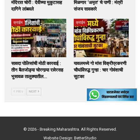
मंदिरात चोरी : देवीच्या मुकुटासह
मिळणार ‘अमृत’ चे पाणी : मंत्री
दागिने लांबवले
संजय सावकारे
क्राईम
क्राईम
सावदा पोलिसांची मोठी कारवाई :
यावलमध्ये गो मांस विक्रीप्रकरणी
तीन बैलजोड्या चोरणार्‍या रावेरसह
चौघांविरुद्ध गुन्हा : चार गोवंशाची
भुसावळ तालुक्यातील…
सुटका
PREV
NEXT
© 2026 - Breaking Maharashtra. All Rights Reserved.
Website Design:
BetterStudio