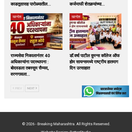
काडतूसासह पारोळ्यातील…
कर्जमाफी शेतकर्‍यांच्या…
खान्देश
खान्देश
राज्यसेवा निकालानंतर 40
डॉ.वर्षा पाटील वुमन्स कॉलेज ऑफ
अधिकाऱ्यांना पदस्थापना :
होम सायन्समध्ये राष्ट्रीय हातमाग
बोदवडला तबस्सुम सैय्यद,
दिन उत्साहात
वरणगावला…
PREV
NEXT
© 2026 - Breaking Maharashtra. All Rights Reserved.