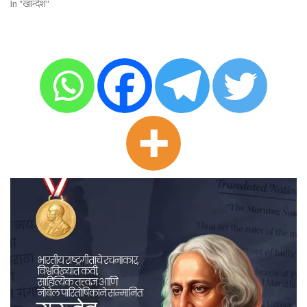
In "खान्देश"