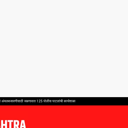
भावी अंमलबजावणीसाठी जळगावात 125 पोलीस पाटलांची कार्यशाळा