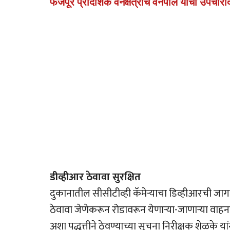
फैजपूर प्रादेशिक वनक्षेत्राचे वनपाल यांचा उपचारादर
डीव्हीआर ठेवावा सुरक्षित
दुकानातील सीसीटीव्ही कॅमेर्‍याचा डिव्हीआरची जागा
ठेवावा जेणेकरून रोडावरून येणार्‍या-जाणार्‍या वाहनाच
अशा पद्धत्तीने ठेवण्याच्या सूचना निरीक्षक शेळके य