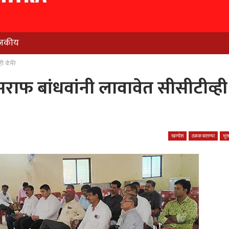
जकीय
ी कॅमेरे
सराफ बांधवांनी लावावेत सीसीटीव्ही
खान्देश
ठळक बातम्या
भु