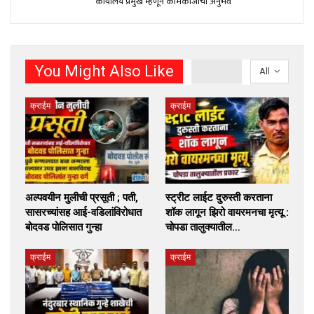
कार्यालय प्रमुख म्हणून कामकाजाचा अनुभव
You Might Also Like
All
क्राईम
क्राईम
अल्पवयीन मुलीची प्रसूती ; पती,
स्ट्रीट लाईट दुरुस्ती करताना
सासरच्यांसह आई-वडिलांविरोधात
शॉक लागून झिरो वायरमनचा मृत्यू :
बोदवड पोलिसात गुन्हा
चोपडा तालुक्यातील…
क्राईम
क्राईम