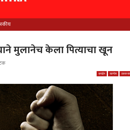
जकीय
याने मुलानेच केला पित्याचा खून
अटक
क्राईम
खान्देश
ठळक बात