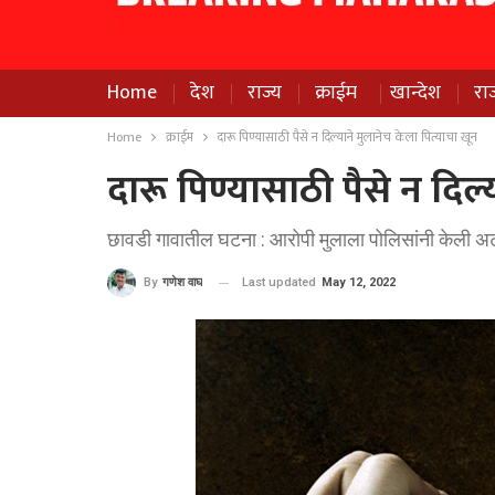
Home
देश
राज्य
क्राईम
खान्देश
रा
Home
क्राईम
दारू पिण्यासाठी पैसे न दिल्याने मुलानेच केला पित्याचा खून
दारू पिण्यासाठी पैसे न दिल्
छावडी गावातील घटना : आरोपी मुलाला पोलिसांनी केली 
Last updated
May 12, 2022
By
गणेश वाघ