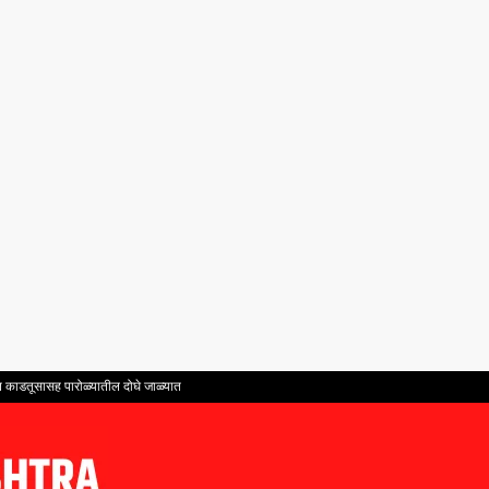
ंत काडतूसासह पारोळ्यातील दोघे जाळ्यात