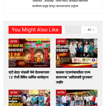
‘लोकमत’, ‘जनशक्ती’, ‘तरुण भारत’ दैनिकात विभागीय
कार्यालय प्रमुख म्हणून कामकाजाचा अनुभव
You Might Also Like
All
खान्देश
खान्देश
श्री क्षेत्र मांडकी येथे देवस्थानावर
खडका ग्रामपंचायतीला राज्य
12 रोजी विविध धार्मिक कार्यक्रम
शासनाचा ‘आदिशक्ती पुरस्कार’
जाहीर
खान्देश
खान्देश