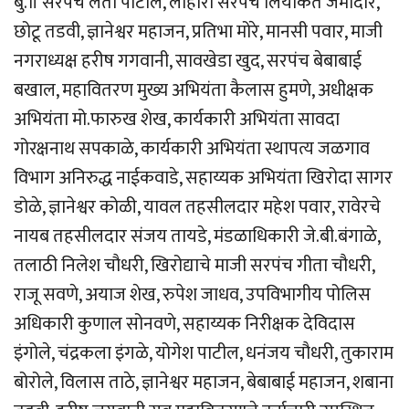
बु.॥ सरपंच लता पाटील, लोहारा सरपंच लियाकत जमादार,
छोटू तडवी, ज्ञानेश्वर महाजन, प्रतिभा मोरे, मानसी पवार, माजी
नगराध्यक्ष हरीष गगवानी, सावखेडा खुद, सरपंच बेबाबाई
बखाल, महावितरण मुख्य अभियंता कैलास हुमणे, अधीक्षक
अभियंता मो.फारुख शेख, कार्यकारी अभियंता सावदा
गोरक्षनाथ सपकाळे, कार्यकारी अभियंता स्थापत्य जळगाव
विभाग अनिरुद्ध नाईकवाडे, सहाय्यक अभियंता खिरोदा सागर
डोळे, ज्ञानेश्वर कोळी, यावल तहसीलदार महेश पवार, रावेरचे
नायब तहसीलदार संजय तायडे, मंडळाधिकारी जे.बी.बंगाळे,
तलाठी निलेश चौधरी, खिरोद्याचे माजी सरपंच गीता चौधरी,
राजू सवणे, अयाज शेख, रुपेश जाधव, उपविभागीय पोलिस
अधिकारी कुणाल सोनवणे, सहाय्यक निरीक्षक देविदास
इंगोले, चंद्रकला इंगळे, योगेश पाटील, धनंजय चौधरी, तुकाराम
बोरोले, विलास ताठे, ज्ञानेश्वर महाजन, बेबाबाई महाजन, शबाना