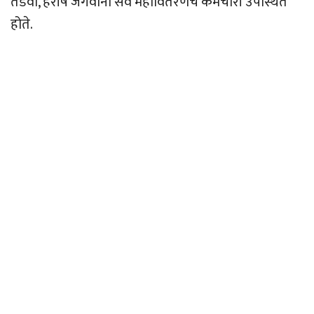
तडवी, हरीष जगवानी सव महावितरणचे कर्मचारी उपस्थित
होते.