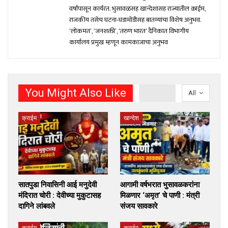
वर्षांपासून कार्यरत. भुसावळसह खान्देशासह राज्यातील क्राईम,
राजकीय तसेच घटना-घडामोंडीसह बातम्यांचा विशेष अनुभव.
‘लोकमत’, ‘जनशक्ती’, ‘तरुण भारत’ दैनिकात विभागीय
कार्यालय प्रमुख म्हणून कामकाजाचा अनुभव
You Might Also Like
All
क्राईम
खान्देश
सातपुडा निवासिनी आई मनुदेवी
आगामी वर्षभरात भुसावळकरांना
मंदिरात चोरी : देवीच्या मुकुटासह
मिळणार ‘अमृत’ चे पाणी : मंत्री
दागिने लांबवले
संजय सावकारे
क्राईम
क्राईम