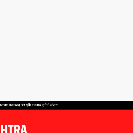
ांच्या रोकडसह 89 ग्रॅम वजनाचे दागिने लंपास