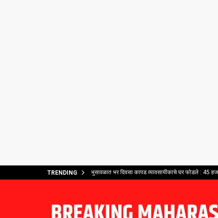
भुसावळात भर दिवसा कापड व्यावसायीकाचे घर फोडले : 45 हजार
TRENDING