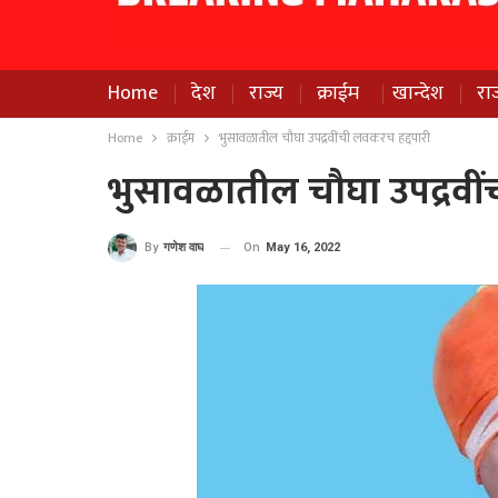
Home
देश
राज्य
क्राईम
खान्देश
रा
Home
क्राईम
भुसावळातील चौघा उपद्रवींची लवकरच हद्दपारी
भुसावळातील चौघा उपद्रवीं
On
May 16, 2022
By
गणेश वाघ