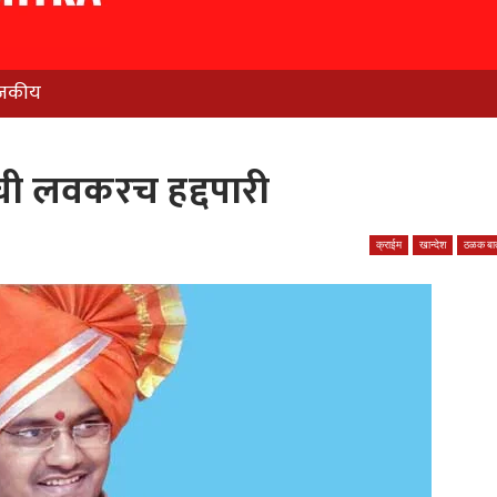
जकीय
ची लवकरच हद्दपारी
क्राईम
खान्देश
ठळक बात