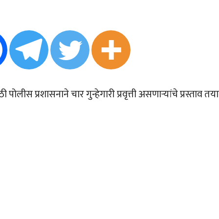
ीस प्रशासनाने चार गुन्हेगारी प्रवृत्ती असणार्‍यांचे प्रस्ताव तय