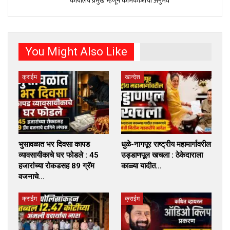
कार्यालय प्रमुख म्हणून कामकाजाचा अनुभव
You Might Also Like
क्राईम
खान्देश
भुसावळात भर दिवसा कापड
धुळे-नागपूर राष्ट्रीय महामार्गावरील
व्यावसायीकाचे घर फोडले : 45
उड्डाणपूल खचला : ठेकेदाराला
हजारांच्या रोकडसह 89 ग्रॅम
काळ्या यादीत…
वजनाचे…
क्राईम
क्राईम