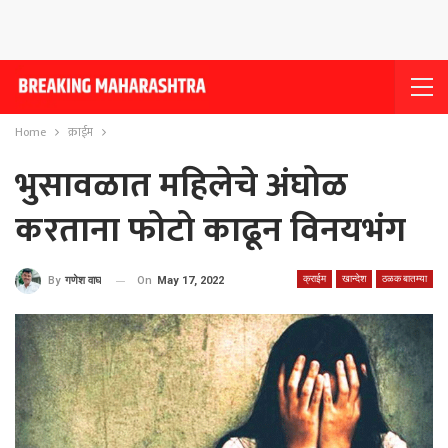
Home
क्राईम
भुसावळात महिलेचे अंघोळ
करताना फोटो काढून विनयभंग
क्राईम
खान्देश
ठळक बातम्या
On
May 17, 2022
By
गणेश वाघ