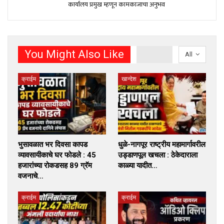
कार्यालय प्रमुख म्हणून कामकाजाचा अनुभव
You Might Also Like
All
क्राईम
खान्देश
भुसावळात भर दिवसा कापड
धुळे-नागपूर राष्ट्रीय महामार्गावरील
व्यावसायीकाचे घर फोडले : 45
उड्डाणपूल खचला : ठेकेदाराला
हजारांच्या रोकडसह 89 ग्रॅम
काळ्या यादीत…
वजनाचे…
क्राईम
क्राईम