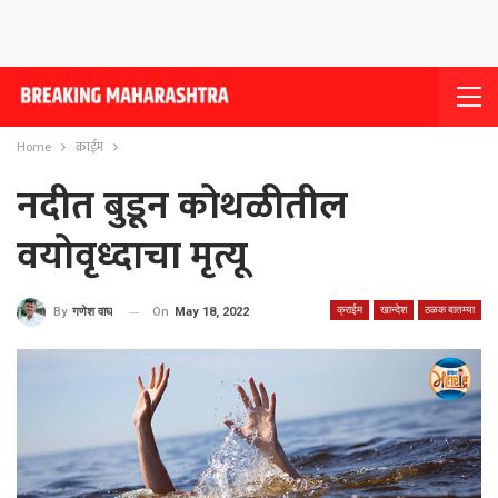
Home
क्राईम
नदीत बुडून कोथळीतील
वयोवृध्दाचा मृत्यू
क्राईम
खान्देश
ठळक बातम्या
On
May 18, 2022
By
गणेश वाघ