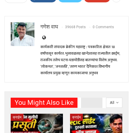
गणेश वाघ
39668 Posts
0 Comments
कार्यकारी संपादक ब्रेकींग महाराष्ट्र : पत्रकारिता क्षेत्रात 18
वर्षांपासून कार्यरत. भुसावळसह खान्देशासह राज्यातील क्राईम,
राजकीय तसेच घटना-घडामोंडीसह बातम्यांचा विशेष अनुभव.
‘लोकमत’, ‘जनशक्ती’, ‘तरुण भारत’ दैनिकात विभागीय
कार्यालय प्रमुख म्हणून कामकाजाचा अनुभव
You Might Also Like
All
क्राईम
क्राईम