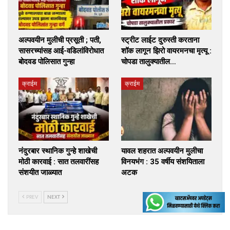
अल्पवयीन मुलीची प्रसूती ; पती,
स्ट्रीट लाईट दुरुस्ती करताना
सासरच्यांसह आई-वडिलांविरोधात
शॉक लागून झिरो वायरमनचा मृत्यू :
बोदवड पोलिसात गुन्हा
चोपडा तालुक्यातील…
क्राईम
क्राईम
नंदुरबार स्थानिक गुन्हे शाखेची
यावल शहरात अल्पवयीन मुलीचा
मोठी कारवाई : सात तलवारींसह
विनयभंग : 35 वर्षीय संशयिताला
संशयीत जाळ्यात
अटक
PREV
NEXT