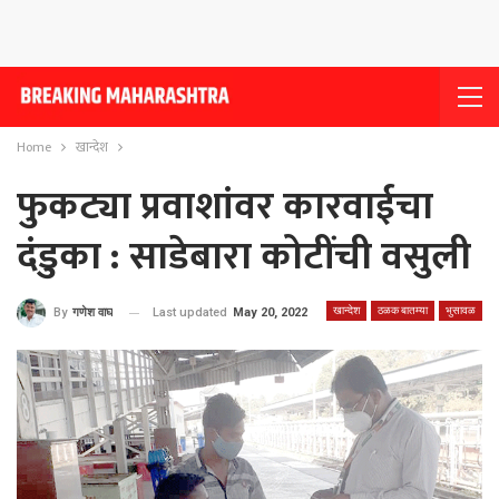
Home
खान्देश
फुकट्या प्रवाशांवर कारवाईचा
दंडुका : साडेबारा कोटींची वसुली
खान्देश
ठळक बातम्या
भुसावळ
Last updated
May 20, 2022
By
गणेश वाघ