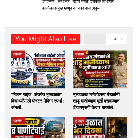
‘लोकमत’, ‘जनशक्ती’, ‘तरुण भारत’ दैनिकात विभागीय
कार्यालय प्रमुख म्हणून कामकाजाचा अनुभव
You Might Also Like
All
खान्देश
क्राईम
‘मिशन राईज’ अंतर्गत भुसावळात
भुसावळात गणेशोत्सव मंडळांनी
विद्यार्थ्यांसाठी पोस्टर मेकिंग स्पर्धा :
शाडू मातीच्याच मूर्ती बसवाव्यात :
अंमली…
डीवायएसपी केदार बारबोले…
खान्देश
क्राईम