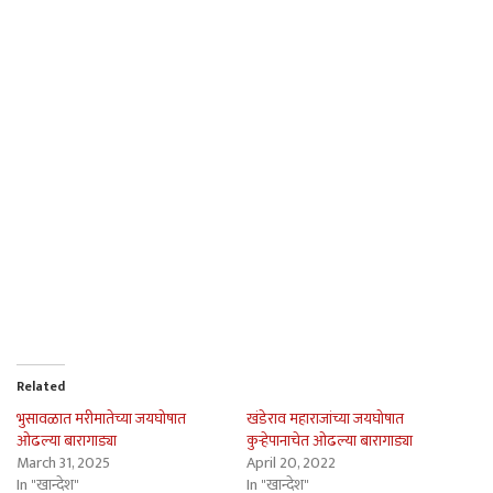
Related
भुसावळात मरीमातेच्या जयघोषात
खंडेराव महाराजांच्या जयघोषात
ओढल्या बारागाड्या
कुर्‍हेपानाचेत ओढल्या बारागाड्या
March 31, 2025
April 20, 2022
In "खान्देश"
In "खान्देश"