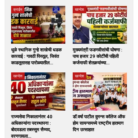
क्राईम
खान्देश
धुळे स्थानिक गुन्हे शाखेची धडक
मुख्यमंत्री फडणवीसांची घोषणा :
कारवाई : गावठी पिस्तूल, जिवंत
पाच हजार 29 कोटींची पहिली
काडतूसासह पारोळ्यातील…
कर्जमाफी शेतकर्‍यांच्या…
खान्देश
खान्देश
राज्यसेवा निकालानंतर 40
डॉ.वर्षा पाटील वुमन्स कॉलेज ऑफ
अधिकाऱ्यांना पदस्थापना :
होम सायन्समध्ये राष्ट्रीय हातमाग
बोदवडला तबस्सुम सैय्यद,
दिन उत्साहात
वरणगावला…