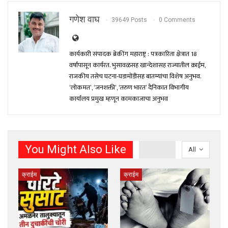
गणेश वाघ
39649 Posts
0 Comments
कार्यकारी संपादक ब्रेकींग महाराष्ट्र : पत्रकारिता क्षेत्रात 18
वर्षांपासून कार्यरत. भुसावळसह खान्देशासह राज्यातील क्राईम,
राजकीय तसेच घटना-घडामोंडीसह बातम्यांचा विशेष अनुभव.
‘लोकमत’, ‘जनशक्ती’, ‘तरुण भारत’ दैनिकात विभागीय
कार्यालय प्रमुख म्हणून कामकाजाचा अनुभव
You Might Also Like
All
क्राईम
क्राईम