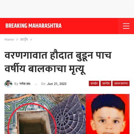
Home
क्राईम
वरणगावात हौदात बुडून पाच
वर्षीय बालकाचा मृत्यू
क्राईम
खान्देश
ठळक बातम्या
On
Jun 21, 2023
By
गणेश वाघ