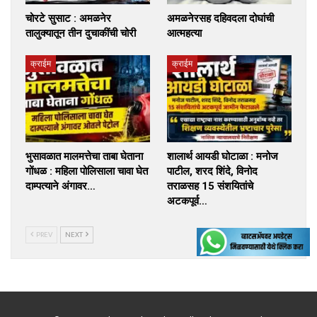
चोरटे सुसाट : अमळनेर
अमळनेरसह दहिवदला दोघांची
तालुक्यातून तीन दुचाकींची चोरी
आत्महत्या
क्राईम
क्राईम
भुसावळात मालमत्तेचा ताबा घेताना
शालार्थ आयडी घोटाळा : मनोज
गोंधळ : महिला पोलिसाला चावा घेत
पाटील, शरद शिंदे, विनोद
दाम्पत्याने अंगावर…
तराळसह 15 संशयितांचे
अटकपूर्व…
PREV
NEXT