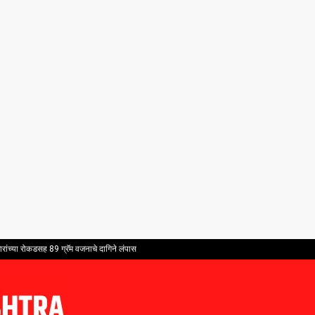
ांच्या रोकडसह 89 ग्रॅम वजनाचे दागिने लंपास