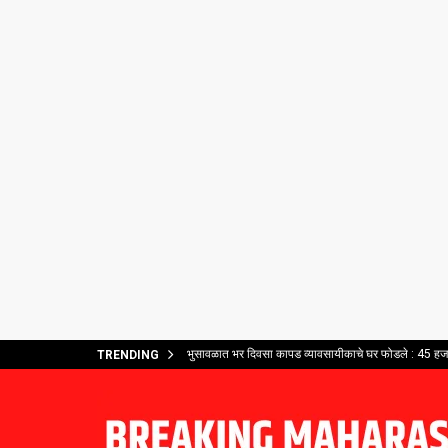
भुसावळात भर दिवसा कापड व्यावसायीकाचे घर फोडले : 45 हजार
TRENDING