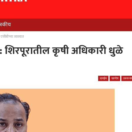
जकीय
 एसीबीच्या जाळ्यात
 शिरपूरातील कृषी अधिकारी धुळे
क्राईम
खान्देश
ठळक बात