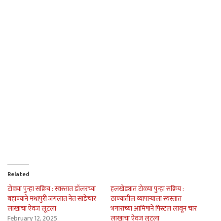
Related
टोळ्या पुन्हा सक्रिय : स्वस्तात डॉलरच्या
हलखेड्यात टोळ्या पुन्हा सक्रिय :
बहाण्याने मधापुरी जंगलात नेत साडेचार
ठाण्यातील व्यापार्‍याला स्वस्तात
लाखांचा ऐवज लूटला
भंगाराच्या आमिषाने पिस्टल लावून चार
February 12, 2025
लाखांचा ऐवज लुटला