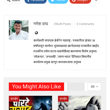
Share
Facebook
Twitter
Google+
गणेश वाघ
39649 Posts
0 Comments
कार्यकारी संपादक ब्रेकींग महाराष्ट्र : पत्रकारिता क्षेत्रात 18
वर्षांपासून कार्यरत. भुसावळसह खान्देशासह राज्यातील क्राईम,
राजकीय तसेच घटना-घडामोंडीसह बातम्यांचा विशेष अनुभव.
‘लोकमत’, ‘जनशक्ती’, ‘तरुण भारत’ दैनिकात विभागीय
कार्यालय प्रमुख म्हणून कामकाजाचा अनुभव
You Might Also Like
All
क्राईम
क्राईम