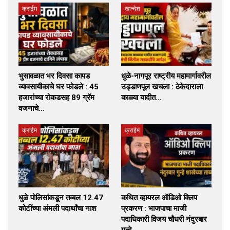
क्राईम
खान्देश
भुसावळात भर दिवसा कापड
धुळे-नागपूर राष्ट्रीय महामार्गावरील
व्यावसायीकाचे घर फोडले : 45
उड्डाणपूल खचला : ठेकेदाराला
हजारांच्या रोकडसह 89 ग्रॅम
काळ्या यादीत…
वजनाचे…
क्राईम
क्राईम
धुळे पोलिसांकडून तब्बल 12.47
कथित व्हायरल ऑडिओ क्लिप
कोटींच्या अंमली पदार्थांचा नाश
प्रकरण : भाजपाचा माजी
पदाधिकारी विजय चौधरी नंदुरबार