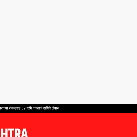
ांच्या रोकडसह 89 ग्रॅम वजनाचे दागिने लंपास