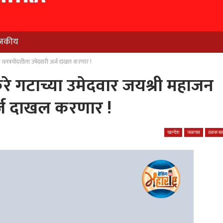
जकीय
 धनत्रयोदशीला उमेदवारी अर्ज दाखल करणार !
 गटाच्या उमेदवार जयश्री महाजन
र्ज दाखल करणार !
खान्देश
जळगाव
ठळक बात