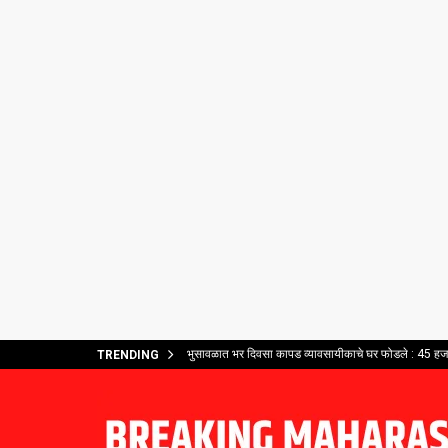
भुसावळात भर दिवसा कापड व्यावसायीकाचे घर फोडले : 45 हजार
TRENDING