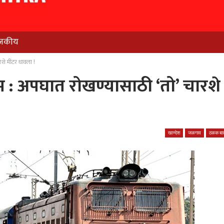
जकीय
रशे मीटर धावला !
म : अपघात रोखण्यासाठी ‘तो’ चारशे
खान्देश
जळगाव
ठळक बात