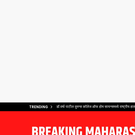
डॉ.वर्षा पाटील वुमन्स कॉलेज ऑफ होम सायन्समध्ये राष्ट्रीय ह
TRENDING