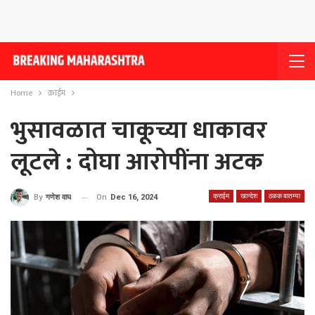
Home
क्राईम
भुसावळात चाकूच्या धाकावर
लूटले : दोघा आरोपींना अटक
क्राईम
खान्देश
ठळक बातम्या
On
Dec 16, 2024
By
गणेश वाघ