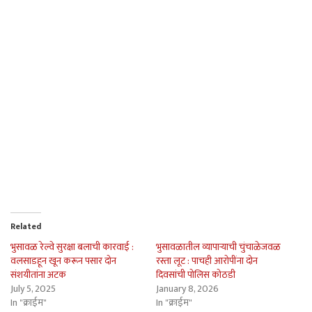
Related
भुसावळ रेल्वे सुरक्षा बलाची कारवाई :
भुसावळातील व्यापार्‍याची चुंचाळेजवळ
वलसाडहून खून करून पसार दोन
रस्ता लूट : पाचही आरोपींना दोन
संशयीतांना अटक
दिवसांची पोलिस कोठडी
July 5, 2025
January 8, 2026
In "क्राईम"
In "क्राईम"