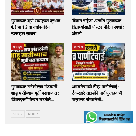
भुसावळात श्री राधाकृष्ण प्रभात
‘मिशन राईज’ अंतर्गत भुसावळात
फेरीचा 13 वा वर्धापनदिन
विद्यार्थ्यांसाठी पोस्टर मेकिंग स्पर्धा :
उत्साहात साजरा
अंमली…
क्राईम
खान्देश
भुसावळात गणेशोत्सव मंडळांनी
अमळनेरमध्ये तीव्र पाणीटंचाई :
शाडू मातीच्याच मूर्ती बसवाव्यात :
टँकरद्वारे तातडीने पाणीपुरवठ्याची
डीवायएसपी केदार बारबोले…
पत्रकार संघटनेची…
PREV
NEXT