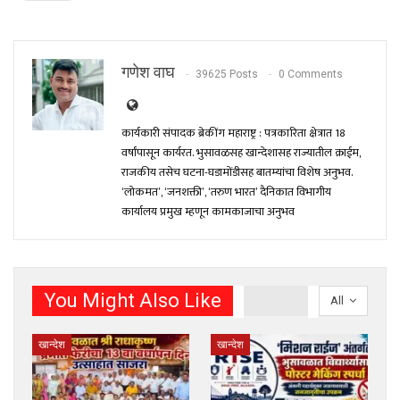
गणेश वाघ
39625 Posts
0 Comments
कार्यकारी संपादक ब्रेकींग महाराष्ट्र : पत्रकारिता क्षेत्रात 18
वर्षांपासून कार्यरत. भुसावळसह खान्देशासह राज्यातील क्राईम,
राजकीय तसेच घटना-घडामोंडीसह बातम्यांचा विशेष अनुभव.
‘लोकमत’, ‘जनशक्ती’, ‘तरुण भारत’ दैनिकात विभागीय
कार्यालय प्रमुख म्हणून कामकाजाचा अनुभव
You Might Also Like
All
खान्देश
खान्देश