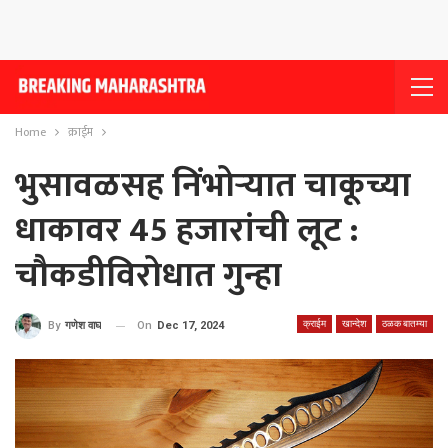
Home
क्राईम
भुसावळसह निंभोर्‍यात चाकूच्या
धाकावर 45 हजारांची लूट :
चौकडीविरोधात गुन्हा
क्राईम
खान्देश
ठळक बातम्या
On
Dec 17, 2024
By
गणेश वाघ