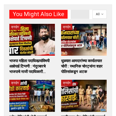
You Might Also Like
All
क्राईम
क्राईम
भाजपा महिला पदाधिकार्‍यांविषयी
धुळ्यात आमदारांच्या कार्यालयात
आक्षेपार्ह टिप्पणी : नंदुरबारचे
चोरी : स्थानिक चोरट्यांना शहर
भाजपाचे माजी पदाधिकारी…
पोलिसांकडून अटक
क्राईम
क्राईम