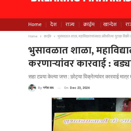
Home
देश
राज्य
क्राईम
खान्देश
रा
Home
क्राईम
भुसावळात शाळा, महाविद्यालयांजवळ अवैधरित्या गुटखा विक्री 
भुसावळात शाळा, महाविद्या
करणार्‍यांवर कारवाई : बड्
सहा टपर्‍या केल्या जप्त : छोट्या विक्रेत्यांवर कारवाई मात
On
Dec 23, 2024
By
गणेश वाघ