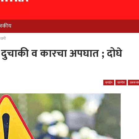
जकीय
 जखमी
यान दुचाकी व कारचा अपघात ; दोघे
क्राईम
खान्देश
ठळक बात