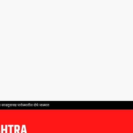
ंत काडतूसासह पारोळ्यातील दोघे जाळ्यात