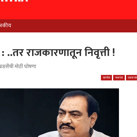
जकीय
: ..तर राजकारणातून निवृत्ती !
डसेंची मोठी घोषणा
खान्देश
जळगाव
ठळक बात