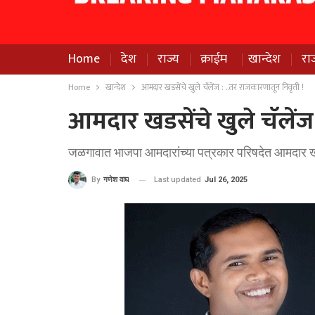
Home
देश
राज्य
क्राईम
खान्देश
रा
Home
खान्देश
आमदार खडसेंचे खुले चॅलेंज : ..तर राजकारणातून निवृत्ती !
आमदार खडसेंचे खुले चॅलेंज 
जळगावात भाजपा आमदारांच्या पत्रकार परिषदेत आमदार ख
Last updated
Jul 26, 2025
By
गणेश वाघ