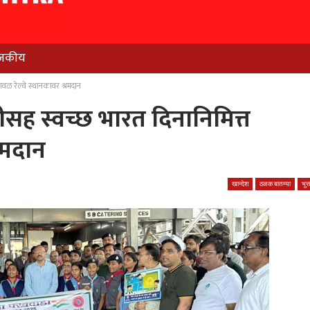
जकीय
सावळ रेल्वे स्थानकावर श्रमदान
ंतीसह स्वच्छ भारत दिनानिमित्त
रमदान
खान्देश
ठळक बातम्या
भु