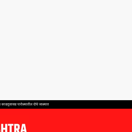
ंत काडतूसासह पारोळ्यातील दोघे जाळ्यात