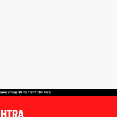
ांच्या रोकडसह 89 ग्रॅम वजनाचे दागिने लंपास