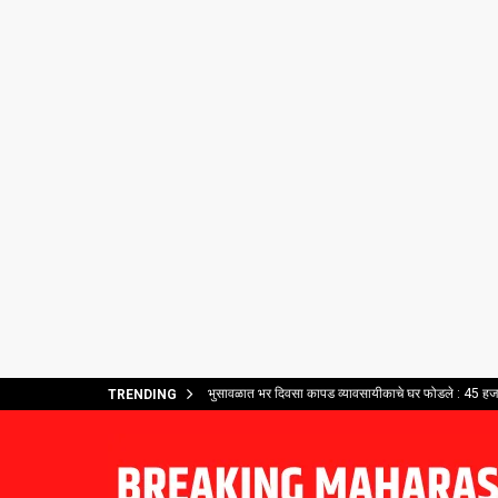
भुसावळात भर दिवसा कापड व्यावसायीकाचे घर फोडले : 45 हजार
TRENDING