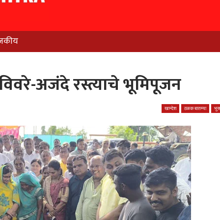
जकीय
विवरे-अजंदे रस्त्याचे भूमिपूजन
खान्देश
ठळक बातम्या
भु