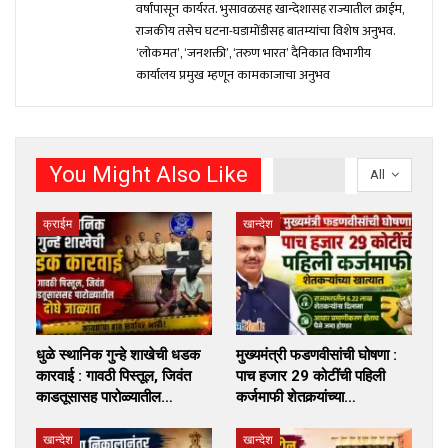
वर्षांपासून कार्यरत. भुसावळसह खान्देशासह राज्यातील क्राईम,
राजकीय तसेच घटना-घडामोंडीसह बातम्यांचा विशेष अनुभव.
‘लोकमत’, ‘जनशक्ती’, ‘तरुण भारत’ दैनिकात विभागीय
कार्यालय प्रमुख म्हणून कामकाजाचा अनुभव
You Might Also Like
All
क्राईम
खान्देश
धुळे स्थानिक गुन्हे शाखेची धडक
मुख्यमंत्री फडणवीसांची घोषणा :
कारवाई : गावठी पिस्तूल, जिवंत
पाच हजार 29 कोटींची पहिली
काडतूसासह पारोळ्यातील…
कर्जमाफी शेतकर्‍यांच्या…
खान्देश
खान्देश