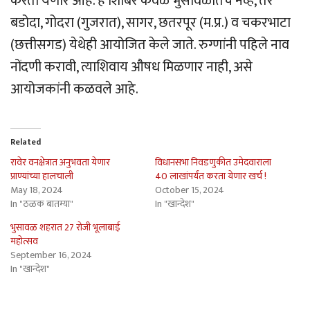
करता येणार आहे. हे शिबिर केवळ भुसावळातच नव्हे, तर
बडोदा, गोदरा (गुजरात), सागर, छतरपूर (म.प्र.) व चकरभाटा
(छत्तीसगड) येथेही आयोजित केले जाते. रुग्णांनी पहिले नाव
नोंदणी करावी, त्याशिवाय औषध मिळणार नाही, असे
आयोजकांनी कळवले आहे.
Related
रावेर वनक्षेत्रात अनुभवता येणार
विधानसभा निवडणुकीत उमेदवाराला
प्राण्यांच्या हालचाली
40 लाखांपर्यंत करता येणार खर्च !
May 18, 2024
October 15, 2024
In "ठळक बातम्या"
In "खान्देश"
भुसावळ शहरात 27 रोजी भूलाबाई
महोत्सव
September 16, 2024
In "खान्देश"