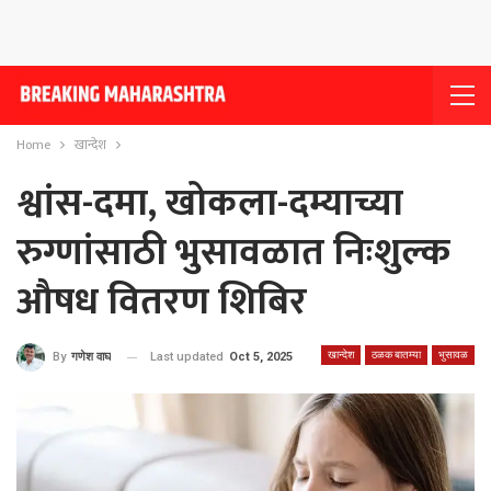
Home
खान्देश
श्वांस-दमा, खोकला-दम्याच्या
रुग्णांसाठी भुसावळात निःशुल्क
औषध वितरण शिबिर
खान्देश
ठळक बातम्या
भुसावळ
Last updated
Oct 5, 2025
By
गणेश वाघ