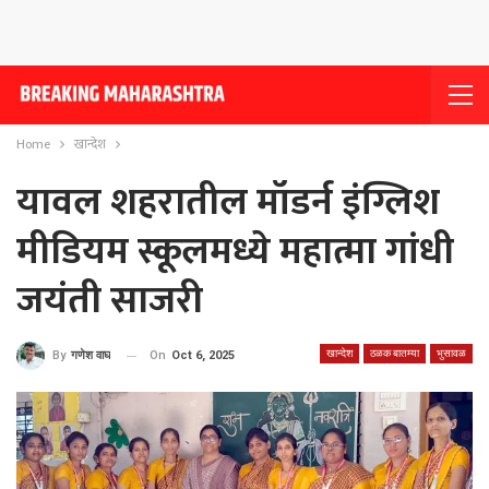
Home
खान्देश
यावल शहरातील मॉडर्न इंग्लिश
मीडियम स्कूलमध्ये महात्मा गांधी
जयंती साजरी
खान्देश
ठळक बातम्या
भुसावळ
On
Oct 6, 2025
By
गणेश वाघ