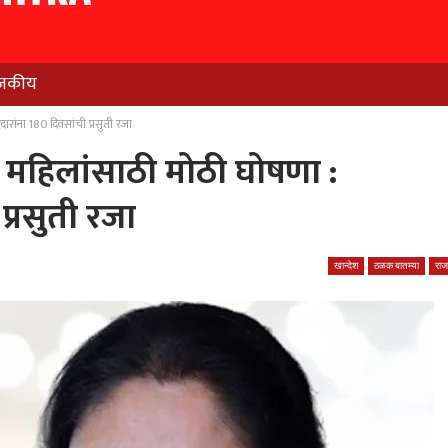
जकीय
रदारांना 180 दिवसांची प्रसुती रजा
ंची महिलांसाठी मोठी घोषणा :
प्रसुती रजा
खान्देश
ठळक बातम्या
रा