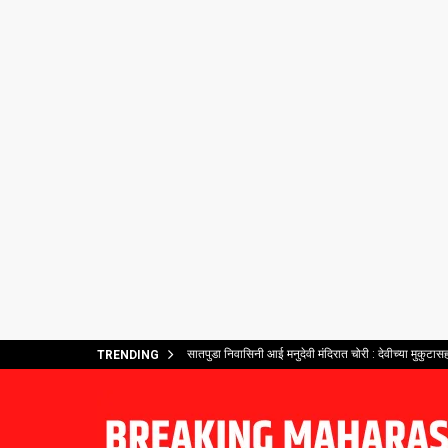
सातपुडा निवासिनी आई मनुदेवी मंदिरात चोरी : देवीच्या मुकुटासह
TRENDING