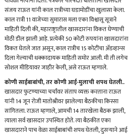
यावेळी नेत्यांनी दिला. पत्रकार परिषदेत बोलताना खासदार
संजय राऊत यांनी काल रात्रीच्या घडामोडींचा खुलासा केला.
काल रात्री 11 वाजेच्या सुमारास मला एका विश्वासू सूत्राने
माहिती दिली की, महाराष्ट्रातील खासदारांना विकत घेण्याची
मोठी डील झाली आहे. प्रत्येकी 50 कोटी रुपयांना खासदारांना
विकत घेतले जात असून, काल रात्रीच 15 कोटींचा अ‍ॅडव्हान्स
दिला गेल्याची धक्कादायक माहिती समोर आली. मी ती लगेच
सोशल मीडियावर जाहीर केली, असे राऊत म्हणाले.
कोणी साईबाबांची, तर कोणी आई-मुलाची शपथ घेतली..
खासदार फुटण्याच्या चर्चांवर संताप व्यक्त करताना राऊत
यांनी 14 जून रोजी मातोश्रीवर झालेल्या बैठकीचा किस्सा
सांगितला. राऊत म्हणाले, आमची 14 तारखेला बैठक झाली,
त्याला सर्व खासदार उपस्थित होते. त्या बैठकीत एका
खासदाराने पाच वेळा साईबाबांची शपथ घेतली, दुसर्‍याने आई