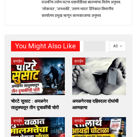
राजकीय तसेच घटना-घडामोंडीसह बातम्यांचा विशेष अनुभव.
‘लोकमत’, ‘जनशक्ती’, ‘तरुण भारत’ दैनिकात विभागीय
कार्यालय प्रमुख म्हणून कामकाजाचा अनुभव
You Might Also Like
All
क्राईम
क्राईम
चोरटे सुसाट : अमळनेर
अमळनेरसह दहिवदला दोघांची
तालुक्यातून तीन दुचाकींची चोरी
आत्महत्या
क्राईम
क्राईम