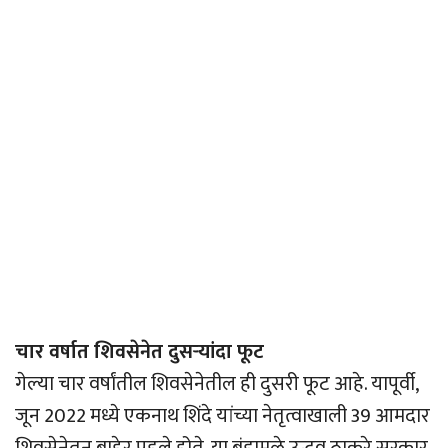
चार वर्षात शिवसेनेत दुसर्‍यांदा फूट
गेल्या चार वर्षांतील शिवसेनेतील ही दुसरी फूट आहे. यापूर्वी,
जून 2022 मध्ये एकनाथ शिंदे यांच्या नेतृत्वाखाली 39 आमदार
शिवसेनेतून बाहेर पडले होते. या बंडामुळे उद्धव ठाकरे सरकार