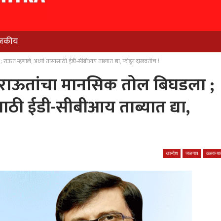
जकीय
 राऊत म्हणाले, अर्ध्या तासासाठी ईडी-सीबीआय ताब्यात द्या, फोडून दाखवतोच !
ले राऊतांचा मानसिक तोल बिघडला ;
साठी ईडी-सीबीआय ताब्यात द्या,
खान्देश
जळगाव
ठळक बात