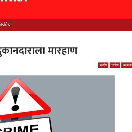
जकीय
नात दुकानदाराला मारहाण
क्राईम
खान्देश
ठळक बात